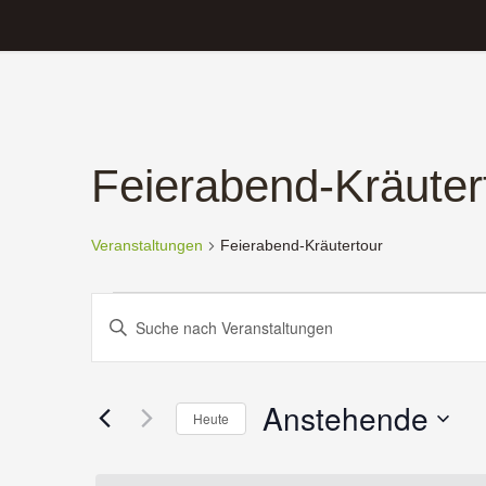
Feierabend-Kräuter
Veranstaltungen
Feierabend-Kräutertour
Veranstaltungen
Veranstaltungen
Bitte
Schlüsselwort
Suche
eingeben.
Anstehende
und
Suche
Heute
nach
Datum
Ansichten,
Veranstaltungen
wählen.