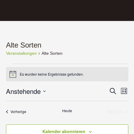
Alte Sorten
Veranstaltungen
Alte Sorten
Veranstaltungen
Es wurden keine Ergebnisse gefunden.
Hinweis
Veranst
Anstehende
Ver
Suche
Liste
Ans
Suche
Datum
Nav
wählen.
und
Heute
Nächste
Veranstaltungen
Vorherige
Ansicht
Veransta
Navigat
Kalender abonnieren