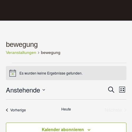
bewegung
Veranstaltungen
bewegung
Veranstaltungen
Es wurden keine Ergebnisse gefunden.
Hinweis
Veranst
Anstehende
Ver
Suche
Liste
Ans
Suche
Datum
Nav
wählen.
und
Heute
Nächste
Veranstaltungen
Vorherige
Ansicht
Veransta
Navigat
Kalender abonnieren