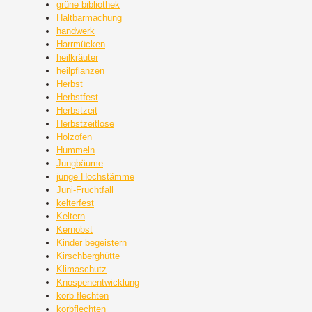
grüne bibliothek
Haltbarmachung
handwerk
Harrmücken
heilkräuter
heilpflanzen
Herbst
Herbstfest
Herbstzeit
Herbstzeitlose
Holzofen
Hummeln
Jungbäume
junge Hochstämme
Juni-Fruchtfall
kelterfest
Keltern
Kernobst
Kinder begeistern
Kirschberghütte
Klimaschutz
Knospenentwicklung
korb flechten
korbflechten