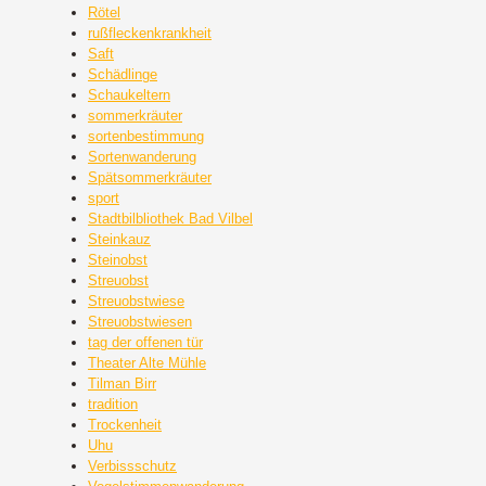
Rötel
rußfleckenkrankheit
Saft
Schädlinge
Schaukeltern
sommerkräuter
sortenbestimmung
Sortenwanderung
Spätsommerkräuter
sport
Stadtbilbliothek Bad Vilbel
Steinkauz
Steinobst
Streuobst
Streuobstwiese
Streuobstwiesen
tag der offenen tür
Theater Alte Mühle
Tilman Birr
tradition
Trockenheit
Uhu
Verbissschutz