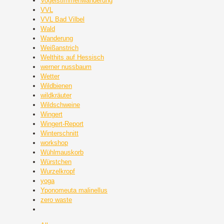
Vogelstimmenwanderung
VVL
VVL Bad Vilbel
Wald
Wanderung
Weißanstrich
Welthits auf Hessisch
werner nussbaum
Wetter
Wildbienen
wildkräuter
Wildschweine
Wingert
Wingert-Report
Winterschnitt
workshop
Wühlmauskorb
Würstchen
Wurzelkropf
yoga
Yponomeuta malinellus
zero waste