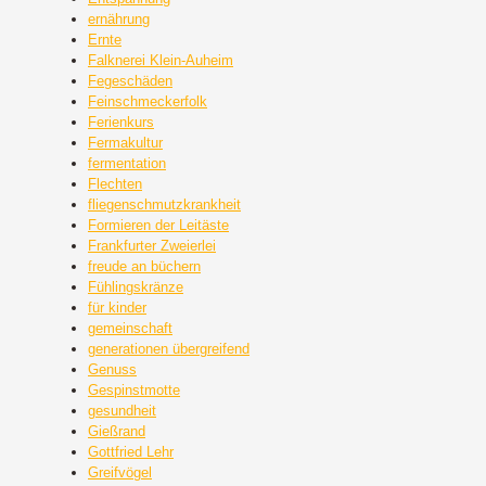
ernährung
Ernte
Falknerei Klein-Auheim
Fegeschäden
Feinschmeckerfolk
Ferienkurs
Fermakultur
fermentation
Flechten
fliegenschmutzkrankheit
Formieren der Leitäste
Frankfurter Zweierlei
freude an büchern
Fühlingskränze
für kinder
gemeinschaft
generationen übergreifend
Genuss
Gespinstmotte
gesundheit
Gießrand
Gottfried Lehr
Greifvögel