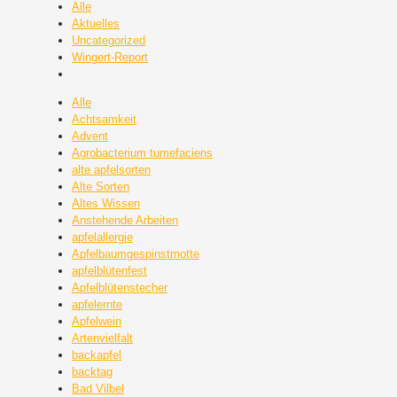
Alle
Aktuelles
Uncategorized
Wingert-Report
Alle
Achtsamkeit
Advent
Agrobacterium tumefaciens
alte apfelsorten
Alte Sorten
Altes Wissen
Anstehende Arbeiten
apfelallergie
Apfelbaumgespinstmotte
apfelblütenfest
Apfelblütenstecher
apfelernte
Apfelwein
Artenvielfalt
backapfel
backtag
Bad Vilbel