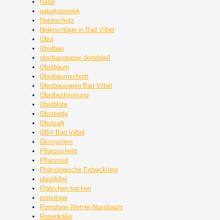
Natur
naturkosmetik
Naturschutz
Niderschläge in Bad Vilbel
Obst
Obstbau
obstbaugruppe dortelweil
Obstbaum
Obstbaumschnitt
Obstbauverein Bad Vilbel
Obstbestimmung
Obstblüte
Obsternte
Obstsaft
OBV Bad Vilbel
Ökosystem
Pflanzschnitt
Pflanzzeit
Phänologische Entwicklung
plastikfrei
Plätzchen backen
pomologe
Pomologe Werner Nussbaum
Rosenkäfer