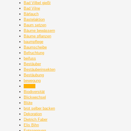
Bad Vilbel gießt
Bad Vilne
Bärlauch
Bastelaktion
Baum setzen
Bäume bewässern
Bäume pflanzen
baumpflege
Baumscheibe
Befruchtung
beifuss
Bestäuber
Bestäuberinsekten
Bestäubung
bewegung
Bienen
Biodiversität
Blickwechsel
Blüte
brot selber backen
Dekoration
Dietrich Faber
Elis Bihn
Entspannung