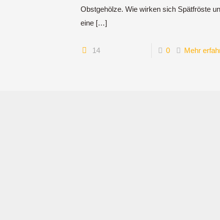
Obstgehölze. Wie wirken sich Spätfröste u
eine
[…]
14
0
Mehr erfah