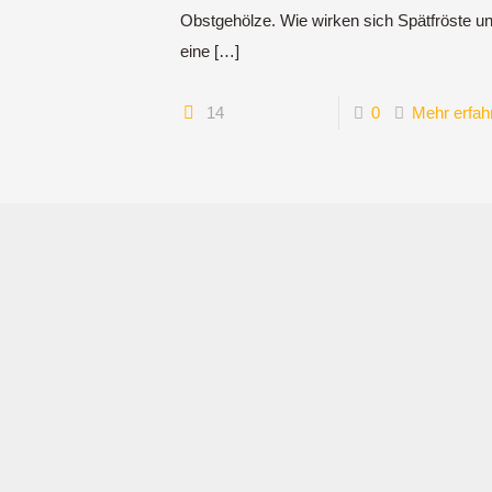
Obstgehölze. Wie wirken sich Spätfröste u
eine
[…]
14
0
Mehr erfah