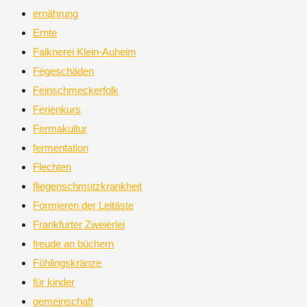
ernährung
Ernte
Falknerei Klein-Auheim
Fegeschäden
Feinschmeckerfolk
Ferienkurs
Fermakultur
fermentation
Flechten
fliegenschmutzkrankheit
Formieren der Leitäste
Frankfurter Zweierlei
freude an büchern
Fühlingskränze
für kinder
gemeinschaft