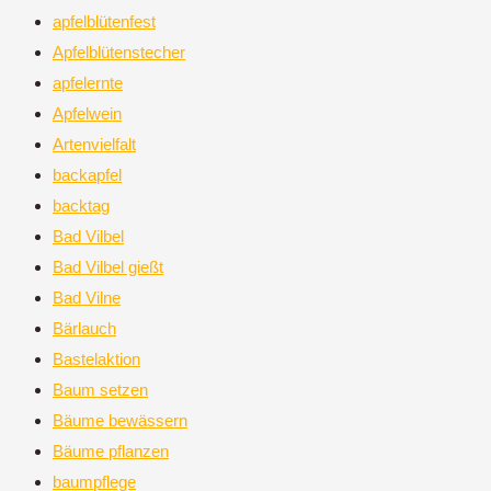
apfelblütenfest
Apfelblütenstecher
apfelernte
Apfelwein
Artenvielfalt
backapfel
backtag
Bad Vilbel
Bad Vilbel gießt
Bad Vilne
Bärlauch
Bastelaktion
Baum setzen
Bäume bewässern
Bäume pflanzen
baumpflege