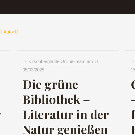
Autor
Kirschberghütte Online-Team
am
05/03/2025
1
Die grüne
Bibliothek –
r
Literatur in der
Natur genießen