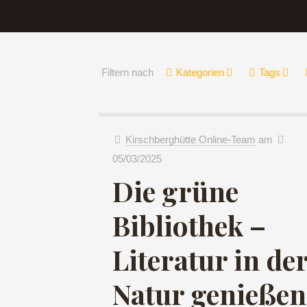
Filtern nach
Kategorien
Tags
Kirschberghütte Online-Team
am
05/03/2025
Die grüne
Bibliothek –
Literatur in de
Natur genießen