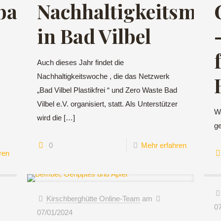
backtag
Nachhaltigkeitsmes
in Bad Vilbel
Auch dieses Jahr findet die
Nachhaltigkeitswoche , die das Netzwerk
„Bad Vilbel Plastikfrei “ und Zero Waste Bad
Vilbel e.V. organisiert, statt. Als Unterstützer
Wa
wird die
[…]
g
0
Mehr erfahren
ren
Kirschberghütte Online-Team
am
0
07/01/2024