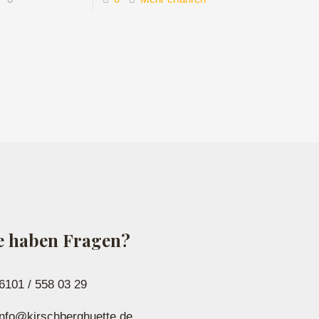
e haben Fragen?
6101 / 558 03 29
nfo@kirschberghuette.de