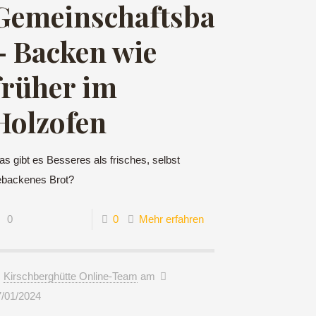
se
Gemeinschaftsbacktag
– Backen wie
früher im
Holzofen
s gibt es Besseres als frisches, selbst
ebackenes Brot?
0
0
Mehr erfahren
Kirschberghütte Online-Team
am
7/01/2024