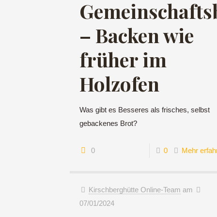
Gemeinschafts
– Backen wie
früher im
Holzofen
Was gibt es Besseres als frisches, selbst
gebackenes Brot?
0
0
Mehr erfah
Kirschberghütte Online-Team
am
07/01/2024