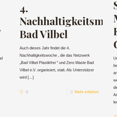
4.
Nachhaltigkeitsmes
r
Bad Vilbel
Auch dieses Jahr findet die 4.
Nachhaltigkeitswoche , die das Netzwerk
nd
Un
„Bad Vilbel Plastikfrei “ und Zero Waste Bad
b
Vilbel e.V. organisiert, statt. Als Unterstützer
an
wird
[…]
,
we
di
0
Mehr erfahren
An
le