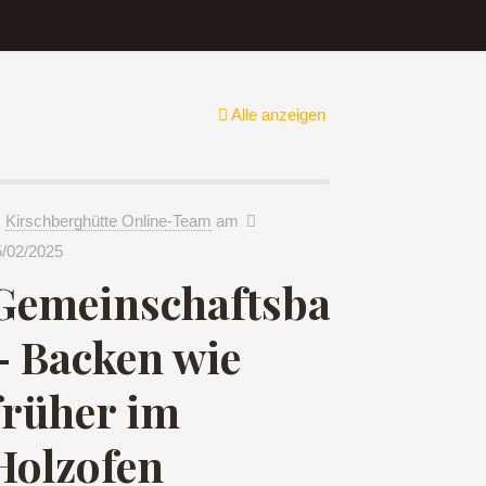
Alle anzeigen
Kirschberghütte Online-Team
am
5/02/2025
Gemeinschaftsbacktag
– Backen wie
früher im
Holzofen