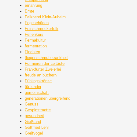
ernährung
Ernte
Falknerei Klein-Auheim
Fegeschäden
Feinschmeckerfolk
Ferienkurs
Fermakultur
fermentation
Flechten
fliegenschmutzkrankheit
Formieren der Leitäste
Frankfurter Zweierlei
freude an büchern
Fühlingskränze
für kinder
gemeinschaft
generationen übergreifend
Genuss
Gespinstmotte
gesundheit
Gießrand
Gottfried Lehr
Greifvögel