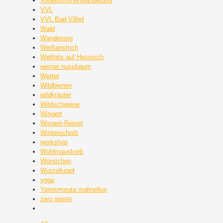
Vogelstimmenwanderung
VVL
VVL Bad Vilbel
Wald
Wanderung
Weißanstrich
Welthits auf Hessisch
werner nussbaum
Wetter
Wildbienen
wildkräuter
Wildschweine
Wingert
Wingert-Report
Winterschnitt
workshop
Wühlmauskorb
Würstchen
Wurzelkropf
yoga
Yponomeuta malinellus
zero waste