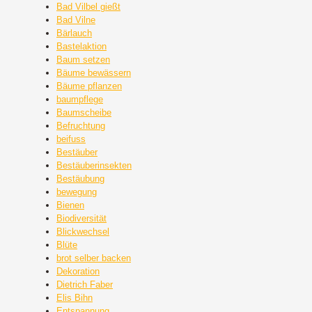
Bad Vilbel gießt
Bad Vilne
Bärlauch
Bastelaktion
Baum setzen
Bäume bewässern
Bäume pflanzen
baumpflege
Baumscheibe
Befruchtung
beifuss
Bestäuber
Bestäuberinsekten
Bestäubung
bewegung
Bienen
Biodiversität
Blickwechsel
Blüte
brot selber backen
Dekoration
Dietrich Faber
Elis Bihn
Entspannung