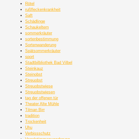
Rötel
rußfleckenkrankheit
Saft
Schädlinge
Schaukeltern
sommerkräuter
sortenbestimmung
Sortenwanderung
Spätsommerkräuter
sport
Stadtbilbliothek Bad Vilbel
Steinkauz
Steinobst
Streuobst
Streuobstwiese
Streuobstwiesen
tag der offenen tür
Theater Alte Mühle
Tilman Birr
tradition
Trockenheit
Uhu
Verbissschutz