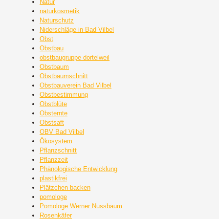
Natur
naturkosmetik
Naturschutz
Niderschläge in Bad Vilbel
Obst
Obstbau
obstbaugruppe dortelweil
Obstbaum
Obstbaumschnitt
Obstbauverein Bad Vilbel
Obstbestimmung
Obstblüte
Obsternte
Obstsaft
OBV Bad Vilbel
Ökosystem
Pflanzschnitt
Pflanzzeit
Phänologische Entwicklung
plastikfrei
Plätzchen backen
pomologe
Pomologe Werner Nussbaum
Rosenkäfer