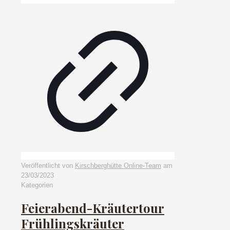
Veröffentlicht von
Kirschberghütte Online-Team
am
23/03/2023
Kategorien
Feierabend-Kräutertour
Frühlingskräuter