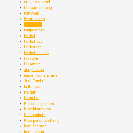
grüne bibliothek
Haltbarmachung
handwerk
Harrmücken
heilkräuter
heilpflanzen
Herbst
Herbstfest
Herbstzeit
Herbstzeitlose
Holzofen
Hummeln
Jungbäume
junge Hochstämme
Juni-Fruchtfall
kelterfest
Keltern
Kernobst
Kinder begeistern
Kirschberghütte
Klimaschutz
Knospenentwicklung
korb flechten
korbflechten