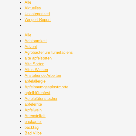
Alle
Aktuelles
Uncategorized
Wingert-Report
Alle
Achtsamkeit
Advent
Agrobacterium tumefaciens
alte apfelsorten
Alte Sorten
Altes Wissen
Anstehende Arbeiten
apfelallergie
Apfelbaumgespinstmotte
apfelblütenfest
Apfelblütenstecher
apfelernte
Apfelwein
Artenvielfalt
backapfel
backtag
Bad Vilbel