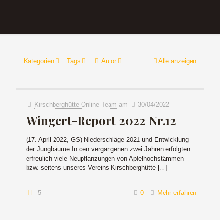
Kategorien
Tags
Autor
Alle anzeigen
Kirschberghütte Online-Team
am
30/04/2022
Wingert-Report 2022 Nr.12
(17. April 2022, GS) Niederschläge 2021 und Entwicklung
der Jungbäume In den vergangenen zwei Jahren erfolgten
erfreulich viele Neupflanzungen von Apfelhochstämmen
bzw. seitens unseres Vereins Kirschberghütte
[…]
5
0
Mehr erfahren